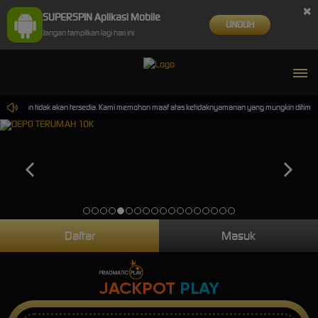
×
SUPERSPIN Aplikasi Mobile
UNDUH
Jangan tampilkan lagi hari ini
 permainan tidak akan tersedia. Kami memohon maaf atas ketidaknyamanan yang mungkin ditimbul
Daftar
Masuk
JACKPOT
PLAY