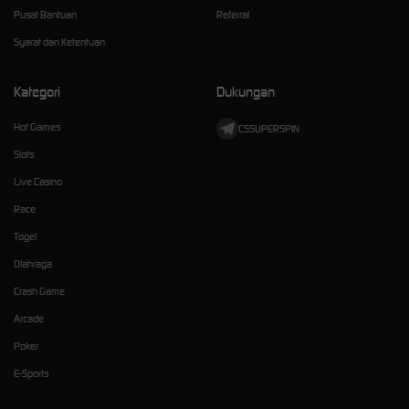
Pusat Bantuan
Referral
Syarat dan Ketentuan
Kategori
Dukungan
Hot Games
CSSUPERSPIN
Slots
Live Casino
Race
Togel
Olahraga
Crash Game
Arcade
Poker
E-Sports