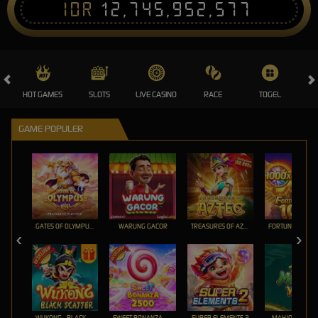
IDR
12,745,952,577
HOT GAMES
SLOTS
LIVE CASINO
RACE
TOGEL
OL
GAME POPULER
GATES OF OLYMPUS POP
WARUNG GACOR
TREASURES OF AZTEC
WUKONG - BLACK SCATTER
SWEET BONANZA 2500
SUPER ELEMENTS 2
MAHJONG WAYS