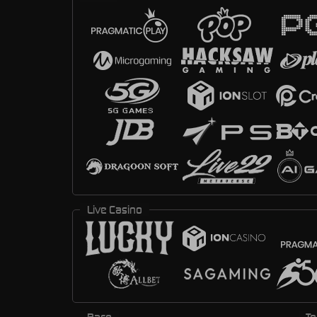
Live Casino
Race
To