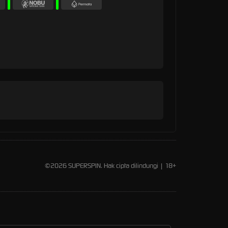
©2026 SUPERSPIN. Hak cipta dilindungi | 18+