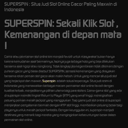
SUPERSPIN : Situs Judi Slot Online Gacor Paling Maxwin di
Indonesia
SUPERSPIN: Sekali Klik Slot ,
Kemenangan di depan mata
!
Game atau permainan slot online kini menjadi favorit untuk masyarakat bukan hanya
karena kemudahan saat bermainnya, tapinya juga sebagai hobi yang bisa dilakukan
bersama saat ngopi atau nongkrong. Tidak lengkap jika kegembiraan tidak ditemani dengan
putaran gacor yang biasa disebut SUPERSPIN, sensasi kemenangan yang dirayakan
bersama rekan pemain slot gacor akan makin heboh. Untuk yang mencari situs judi slot
yang terjackpot dan maxwin,
Superspin
. adalah solusi terpercaya. Situs judi resmi di
Indonesia yang menawarkan berbagai macam permainan slot online favorit dengan
kualitas terbaik, menjadikannya pilihan utama bagi para sloters. Game-game slot yang ada
di superspin memiliki tingkat Return to Player (RTP) yang amat tinggi, meningkatkan
peluang pemain meraih jackpot yang menggiurkan. Tiap game judi slot online di superspin
menjanjikan pengalaman bermain dengan RTP slot tinggi, memberikan peluang besar bagi
playernya untuk meraih jackpot fantastis. Dengan keunggulan ini, superspin menjadi
destinasi yang menarik bagi mereka yang menginginkan keberuntungan besar dalam
permainan slot online.