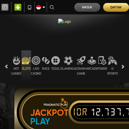
MASUK
DAFTAR
HOT
SLOTS
LIVE
RACE
TOGEL
OLAHRAGA
CRASH
ARCADE
POKER
E-
PROMO
GAMES
CASINO
GAME
SPORTS
IDR
12,737,
JACKPOT
PLAY