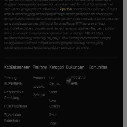
dirayakan bersama rekan pemain slot gacor akan makin heboh. Untuk yang mencari
situs judi slot yang terjackpot dan maxwin,
Superspin
. adalah solusi terpercaya. Situs judi
resmi di Indonesia yang menawarkan berbagai macam permainan slot online favorit
dengan kualitas terbaik, menjadikannya pilihan utama bagi para sloters. Game-game slot
yang ada di superspin memiliki tingkat Return to Player (RTP) yang amat tinggi,
meningkatkan peluang pemain meraih jackpot yang menggiurkan. Tiap game judi slot
online di superspin menjanjikan pengalaman bermain dengan RTP slot tinggi,
memberikan peluang besar bagi playernya untuk meraih jackpot fantastis. Dengan
keunggulan ini, superspin menjadi destinasi yang menarik bagi mereka yang
menginginkan keberuntungan besar dalam permainan slot online.
Kebijaksanaan
Platform
Kategori
Dukungan
Komunitas
Tentang
Promosi
Hot
CSSUPER
SUPERSPIN
Games
SPIN
Loyalty
Responsible
Slots
Referral
Gambling
Live
Pusat Bantuan
Casino
Syarat dan
Race
Ketentuan
Togel