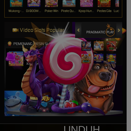
Wukong - Black Scatter
DJ BOOM BOOM
Poker Win
Pirate Quest 1000
Kpop Hunter Zeus
Pedas Gila
Lucky Neko
Video Slots Popular
PEMENANG MESIN SLOT
u****u
IDR
485,450.00
Jelly Express
UNDUH