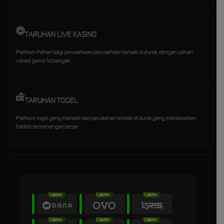
TARUHAN LIVE KASINO
Platform Pilihan bagi perusahaan-perusahaan terbaik di dunia, dengan pilihan
variasi game terbanyak
TARUHAN TOGEL
Platform togel yang menarik dari perusahan terbaik di dunia yang menawarkan
hadiah kemenangan besar