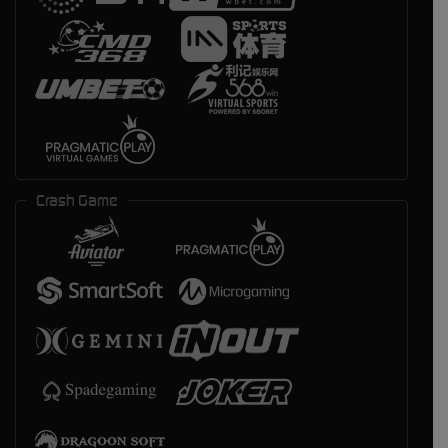
Crash Game