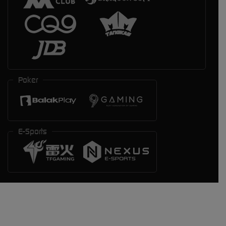
Poker
E-Sports