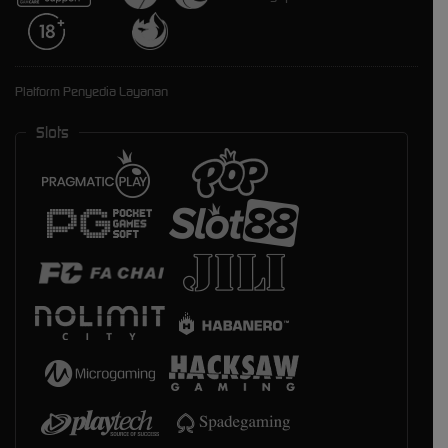
Platform Penyedia Layanan
Slots