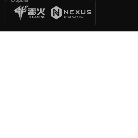
E-Sports