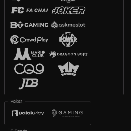
Poker