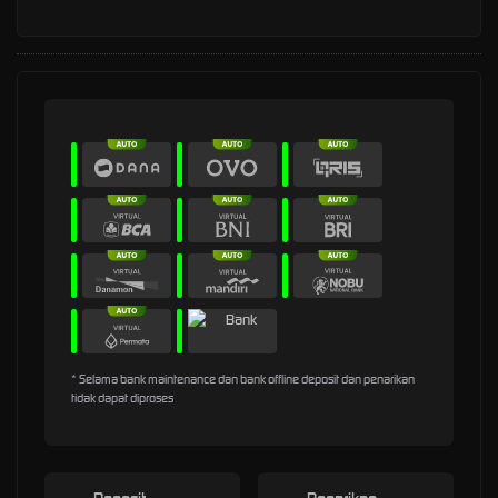
* Selama bank maintenance dan bank offline deposit dan penarikan
tidak dapat diproses