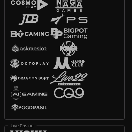
Live Casino