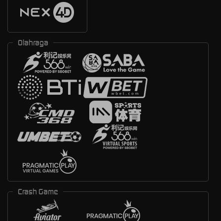
Olahraga
Crash Game