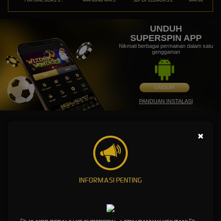
UNDUH
SUPERSPIN APP
Nikmati berbagai permainan dalam satu
genggaman
UNDUH
PANDUAN INSTALASI
SUPERSPIN : Situs Judi Slot Online Gacor Paling Maxwin di
×
Indonesia
SUPERSPIN: Sekali Klik Slot ,
INFORMASI PENTING
Kemenangan di depan mata
!