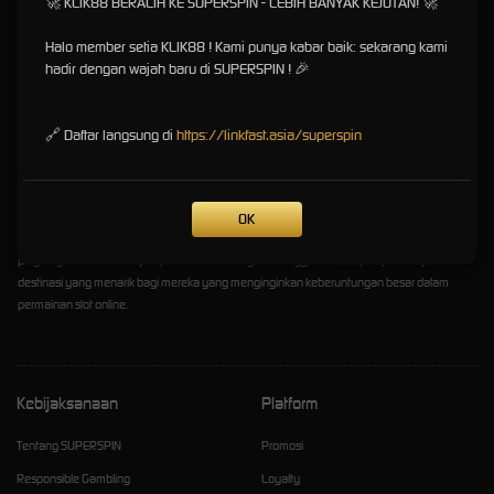
🚀 KLIK88 BERALIH KE SUPERSPIN - LEBIH BANYAK KEJUTAN! 🚀
Game atau permainan slot online kini menjadi favorit untuk masyarakat bukan hanya
karena kemudahan saat bermainnya, tapinya juga sebagai hobi yang bisa dilakukan
Halo member setia KLIK88 ! Kami punya kabar baik: sekarang kami
bersama saat ngopi atau nongkrong. Tidak lengkap jika kegembiraan tidak ditemani
hadir dengan wajah baru di SUPERSPIN ! 🎉
dengan putaran gacor yang biasa disebut SUPERSPIN, sensasi kemenangan yang
dirayakan bersama rekan pemain slot gacor akan makin heboh. Untuk yang mencari situs
judi slot yang terjackpot dan maxwin,
Superspin
. adalah solusi terpercaya. Situs judi resmi di
🔗 Daftar langsung di
https://linkfast.asia/superspin
Indonesia yang menawarkan berbagai macam permainan slot online favorit dengan
kualitas terbaik, menjadikannya pilihan utama bagi para sloters. Game-game slot yang ada
di superspin memiliki tingkat Return to Player (RTP) yang amat tinggi, meningkatkan
peluang pemain meraih jackpot yang menggiurkan. Tiap game judi slot online di superspin
OK
menjanjikan pengalaman bermain dengan RTP slot tinggi, memberikan peluang besar bagi
playernya untuk meraih jackpot fantastis. Dengan keunggulan ini, superspin menjadi
destinasi yang menarik bagi mereka yang menginginkan keberuntungan besar dalam
permainan slot online.
Kebijaksanaan
Platform
Tentang SUPERSPIN
Promosi
Responsible Gambling
Loyalty