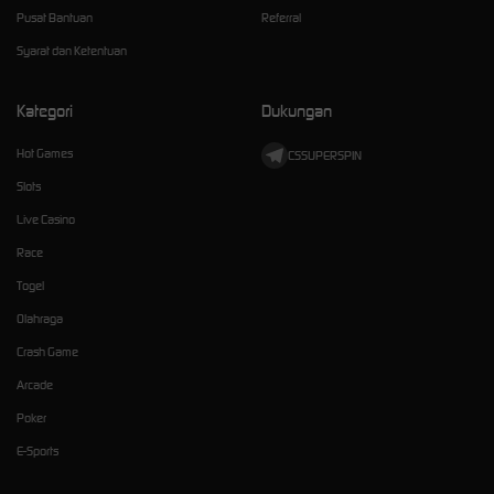
Pusat Bantuan
Referral
Syarat dan Ketentuan
Kategori
Dukungan
Hot Games
CSSUPERSPIN
Slots
Live Casino
Race
Togel
Olahraga
Crash Game
Arcade
Poker
E-Sports