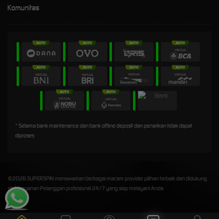
Komunitas
* Selama bank maintenance dan bank offline deposit dan penarikan tidak dapat
diproses
©2026 SUPERSPIN menawarkan berbagai macam provider pilihan terbaik dan didukung
oleh Layanan Pelanggan profesional 24/7 yang siap melayani Anda.